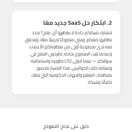
2. ابتكار حل SaaS جديد معًا
تتشارك شبكتكم حاجة لا يغطيها أي منتج؟ نحدد
نطاقها معكم، ونبني مشروعًا تجريبيًا معًا، ونتحقق
منه لدى مجموعة أولى من منظماتكم الأعضاء.
وعندما يثبت المشروع نجاحه، تطرحون المنتج في
سوقكم — بينما تتولى LS2 تطويره واستضافته
وصيانته خلف الكواليس. هذا المسار محصور
بمنظمات التعليم والجهات الحكومية التي تملك
تكليفًا وشبكة.
دليل على نجاح النموذج