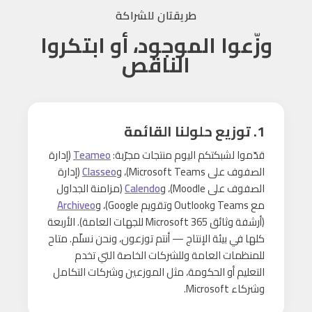
طريقتان للشراكة
وزّعوا الموجود، أو ابتكروا
الناقص
1. توزيع حلولنا القائمة
قدّموا لشبكتكم اليوم منتجات مجرّبة:
Teameo
(إدارة
الصفوف على Microsoft Teams)، و
Classeo
(إدارة
الصفوف على Moodle)، و
Calendo
(مزامنة الجداول
مع Teams وOutlook وتقويم Google)، و
Archiveo
(أرشفة وثائق Microsoft 365 للجهات العامة). الأربعة
كلها في بيئة الإنتاج — أنتم توزعون، ونحن نسلّم. متاح
للمنظمات العامة وللشركات الخاصة التي تخدم
التعليم أو الحكومة، مثل الموزعين وشركات التكامل
وشركاء Microsoft.