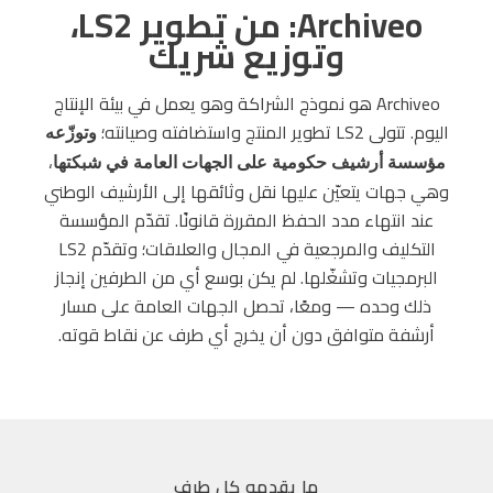
Archiveo: من تطوير LS2،
وتوزيع شريك
Archiveo هو نموذج الشراكة وهو يعمل في بيئة الإنتاج
اليوم. تتولى LS2 تطوير المنتج واستضافته وصيانته؛
وتوزّعه
،
مؤسسة أرشيف حكومية على الجهات العامة في شبكتها
وهي جهات يتعيّن عليها نقل وثائقها إلى الأرشيف الوطني
عند انتهاء مدد الحفظ المقررة قانونًا. تقدّم المؤسسة
التكليف والمرجعية في المجال والعلاقات؛ وتقدّم LS2
البرمجيات وتشغّلها. لم يكن بوسع أي من الطرفين إنجاز
ذلك وحده — ومعًا، تحصل الجهات العامة على مسار
أرشفة متوافق دون أن يخرج أي طرف عن نقاط قوته.
ما يقدمه كل طرف