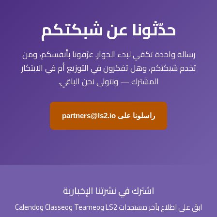
حدّثونا عن شبكتكم
رسالة واحدة تكفي لبدء الحوار. عرّفونا بأنفسكم، ومن
تخدم شبكتكم، وهل تفكرون في التوزيع أم في الابتكار
المشترك — ونتولى نحن الباقي.
راسلونا على partners@ls2.io
اشترك في نشرتنا الإخبارية
ابقَ على اطلاع بآخر مستجدات LS2 وTeameo وClasseo وCalendo