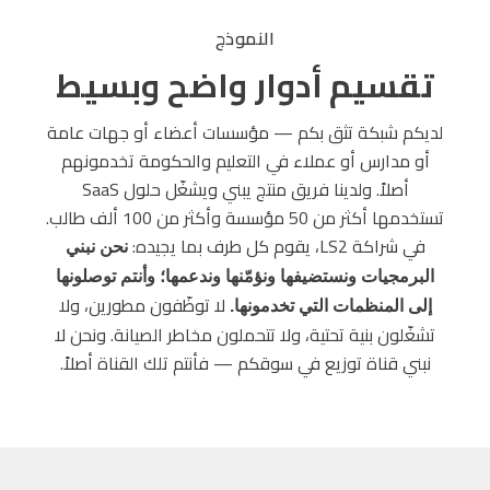
النموذج
تقسيم أدوار واضح وبسيط
لديكم شبكة تثق بكم — مؤسسات أعضاء أو جهات عامة
أو مدارس أو عملاء في التعليم والحكومة تخدمونهم
أصلاً. ولدينا فريق منتج يبني ويشغّل حلول SaaS
تستخدمها أكثر من 50 مؤسسة وأكثر من 100 ألف طالب.
في شراكة LS2، يقوم كل طرف بما يجيده:
نحن نبني
البرمجيات ونستضيفها ونؤمّنها وندعمها؛ وأنتم توصلونها
لا توظّفون مطورين، ولا
إلى المنظمات التي تخدمونها.
تشغّلون بنية تحتية، ولا تتحملون مخاطر الصيانة. ونحن لا
نبني قناة توزيع في سوقكم — فأنتم تلك القناة أصلاً.